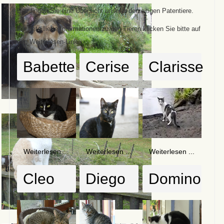
Hier finden Sie eine Übersicht unserer derzeitigen Patentiere.
Für detaillierte Informationen zu den Tieren klicken Sie bitte auf
den Weiterlesen-Link.
Babette
Cerise
Clarisse
Weiterlesen ...
Weiterlesen ...
Weiterlesen ...
Cleo
Diego
Domino