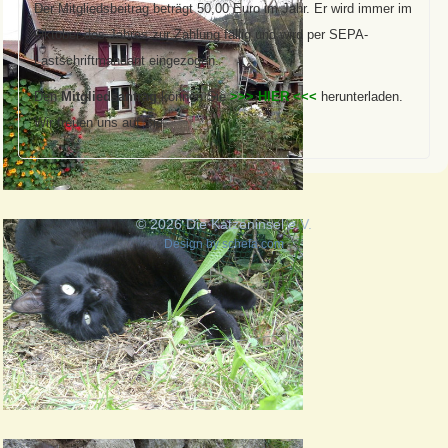
Der Mitgliedsbeitrag beträgt 50,00 Euro im Jahr. Er wird immer im
Oktober des Jahres zur Zahlung fällig und wird per SEPA-
Lastschriftmandant eingezogen.
Den
Mitgliedsantrag
können Sie
>>> HIER <<<
herunterladen.
Wir freuen uns auf Sie.
© 2026 Die Katzeninsel e.V.
Design by
schefa.com