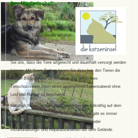
Ihre Mitgliedschaft
Durch eine Mitgliedschaft
unterstützen sie uns bei unserer
Tierschutzarbeit. Wir würden uns
sehr freuen Sie als neues Mitglied
begrüßen zu dürfen.
Mit Ihrem Mitgliedsbeitrag helfen
Sie uns, dass die Tiere artgerecht und dauerhaft versorgt werden
können. Mit Ihrem Beitrag tragen Sie dazu bei, den Tieren die
besten Bedingungen zu schaffen und helfen dem
Tierschutzverein ihnen einen angenehmen Lebensabend ohne
Leid und Hunger zu bescheren.
Natürlich freuen wir uns auch, wenn Sie uns tatkräftig auf dem
Gnadenhof in den Vogesen unterstützen. Hier gibt es immer
etwas zu tun. Sei es die Versorgung der Tiere oder
Instandhaltungs- und Reparaturarbeiten auf dem Gelände.