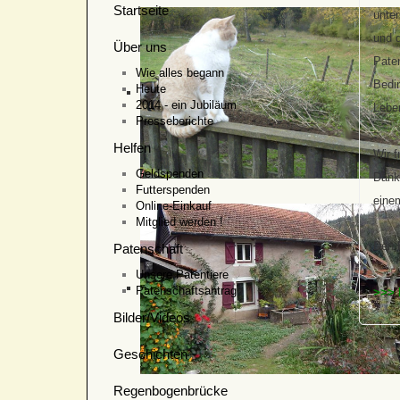
Startseite
unte
und d
Über uns
Paten
Wie alles begann
Bedi
Heute
2014 - ein Jubiläum
Lebe
Presseberichte
Helfen
Wir f
Geldspenden
Dank
Futterspenden
einem
Online-Einkauf
Mitglied werden !
Den
Patenschaft
Unsere Patentiere
Patenschaftsantrag
>>> 
Bilder/Videos
Geschichten
Regenbogenbrücke