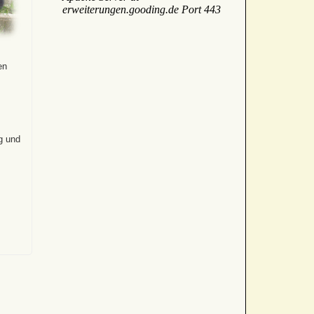
en
s
g und