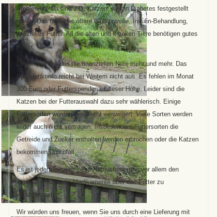
Problemen. Da sind z.B. Katzen, wo ein Diabetes festgestellt
wurde. Das bedeutet öftere Blutkontrolle, Insulin-Behandlung,
spezielles Futter. All die alten und kranken Tiere benötigen gutes
Futter.
Leider drücken uns die finanziellen Nöte mehr und mehr. Das
Spendenkonto reicht bei Weitem nicht aus. Es fehlen im Monat
300 Euro oder Futterspenden in dieser Höhe. Leider sind die
Katzen bei der Futterauswahl dazu sehr wählerisch. Einige
Futtersorten werden regelrecht verweigert. Viele Sorten werden
leider auch nicht vertragen. Insbesondere Futtersorten die
Getreide und Zucker enthalten werden erbrochen oder die Katzen
bekommen Durchfall.
Es ist jeden Tag eine neue Herausforderung vor allem den
kranken Katzen die Medikamente über das Futter zu
verabreichen.
Wir würden uns freuen, wenn Sie uns durch eine Lieferung mit