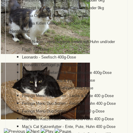
Purizon - Adult Huhn und Fisch - 2,5kg oder 6kg
Concept for Life - Sensitive Cats - 3kg oder 9kg
Purina One Sensitive 1,5kg
Feringa Kitten Geflügel - 2kg oder 10kg
Nassfutter:
Almo Nature - verschiedene Sorten mit Huhn und/oder
Fisch 70g-Dose
Leonardo - Seefisch 400g-Dose
Leonardo - Geflügel pur 400g-Dose
Granata Pet - Seelachs & Meeresfrüchte 400g-Dose
Granata Pet - Seelachs & Pute 400g-Dose
Granata Pet - Ente & Geflügel 400g-Dose
Feringa Menü Duo-Sorten - Lachs & Pute 400 g-Dose
Feringa Menü Duo-Sorten - Forelle & Huhn 400 g-Dose
Feringa Menü Duo-Sorten - Geflügel 400 g-Dose
Mac's Cat Katzenfutter - Lachs und Huhn 400 g-Dose
Mac's Cat Katzenfutter - Ente, Pute, Huhn 400 g-Dose