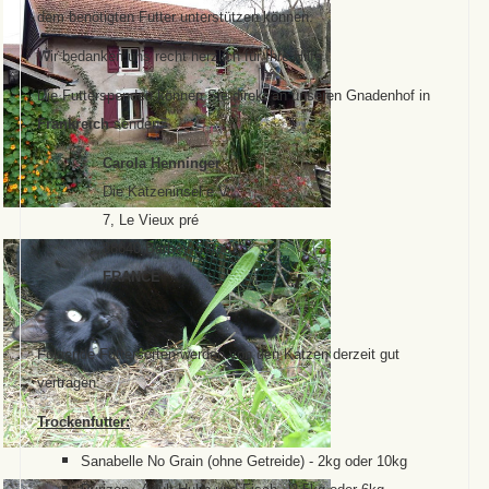
dem benötigten Futter unterstützen können.
Wir bedanken uns recht herzlich für Ihre Hilfe.
Die Futterspenden können Sie direkt an unseren Gnadenhof in
Frankreich
senden:
Carola Henninger
Die Katzeninsel e.V.
7, Le Vieux pré
88640 Barbey-Seroux
FRANCE
Folgende Futtersorten werden von den Katzen derzeit gut
vertragen:
Trockenfutter:
Sanabelle No Grain (ohne Getreide) - 2kg oder 10kg