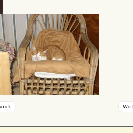
urück
Weit