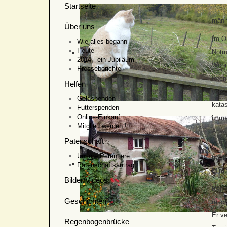
Startseite
männ
Über uns
Im Ok
Wie alles begann
Heute
Notru
2014 - ein Jubiläum
Wohn
Presseberichte
töten
Helfen
versc
Geldspenden
kata
Futterspenden
Online-Einkauf
imme
Mitglied werden !
Anwo
Patenschaft
umli
Unsere Patentiere
träch
Patenschaftsantrag
Mimm
Bilder/Videos
Ranj
Geschichten
mach
Er ve
Regenbogenbrücke