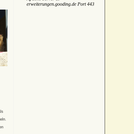
ls
eln.
en