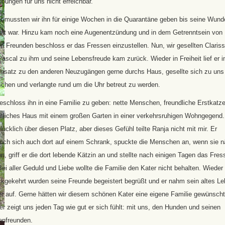
bungen für uns nicht erreichbar.
er mussten wir ihn für einige Wochen in die Quarantäne geben bis seine Wund
eilt war. Hinzu kam noch eine Augenentzündung und in dem Getrenntsein von
n Freunden beschloss er das Fressen einzustellen. Nun, wir gesellten Claris
ascal zu ihm und seine Lebensfreude kam zurück. Wieder in Freiheit lief er 
nsatz zu den anderen Neuzugängen gerne durchs Haus, gesellte sich zu uns
chen und verlangte rund um die Uhr betreut zu werden.
eschloss ihn in eine Familie zu geben: nette Menschen, freundliche Erstkatze
tliches Haus mit einem großen Garten in einer verkehrsruhigen Wohngegend.
lücklich über diesen Platz, aber dieses Gefühl teilte Ranja nicht mit mir. Er
roch sich auch dort auf einem Schrank, spuckte die Menschen an, wenn sie n
, griff er die dort lebende Kätzin an und stellte nach einigen Tagen das Fres
Bei aller Geduld und Liebe wollte die Familie den Kater nicht behalten. Wieder
ckgekehrt wurden seine Freunde begeistert begrüßt und er nahm sein altes L
er auf. Gerne hätten wir diesem schönen Kater eine eigene Familie gewünscht
er zeigt uns jeden Tag wie gut er sich fühlt: mit uns, den Hunden und seinen
enfreunden.