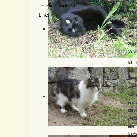
Turnü
Zur Gedenkstätte...
Leid
Links
verh
seine
und P
Gege
Mens
Ich b
gemü
war g
verk
kamen
ein. 
zurü
wied
aber 
Katz