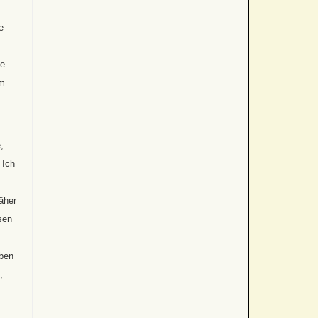
e
se
im
,
 Ich
äher
sen
eben
;