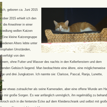
lich, geboren ca. Juni 2015
tober 2015 erhielt ich den
f: die Anwohner in einer
siedlung wollen Katzen
! Eine kleine Katzengruppe
hiedenen Alters lebte unter
strophalen Umständen,
r verfolgt von den
hnern, ohne Futter und Wasser des nachts in den Kellerfenstern und dem
egenden Gebüsch liegend. Man beobachtete eine ältere, eine möglicherweise
tige und drei Jungkatzen. Ich nannte sie: Clarisse, Pascal, Ranja, Lunette,
ie.
a war etwas zutraulicher als seine Kameraden, aber eine offene Wunde am Ha
te mir große Sorgen. Es war anfänglich unmöglich, ihn regelmäßig zu behand
rkroch sich in die hinterste Ecke auf dem Kleiderschrank und selbst mit groß