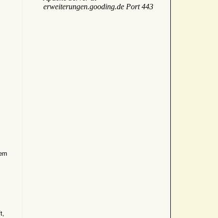
rem
t,