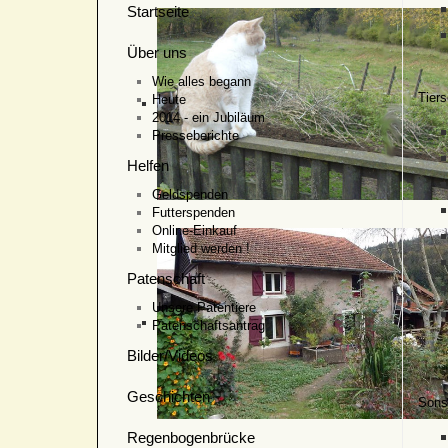
Startseite
Über uns
Wie alles begann
Tiers
Heute
2014 - ein Jubiläum
Presseberichte
Helfen
Geldspenden
Futterspenden
Online-Einkauf
Mitglied werden !
Patenschaft
Unsere Patentiere
Patenschaftsantrag
Bilder/Videos
Geschichten
Sonst
Regenbogenbrücke