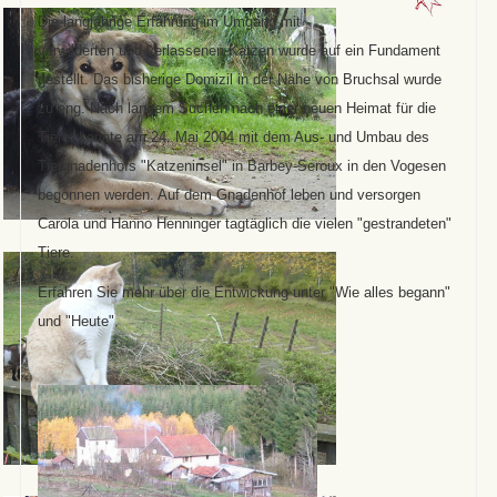
Die langjährige Erfahrung im Umgang mit
verwilderten und verlassenen Katzen wurde auf ein Fundament
gestellt. Das bisherige Domizil in der Nähe von Bruchsal wurde
zu eng. Nach langem Suchen nach einer neuen Heimat für die
Tiere, konnte am 24. Mai 2004 mit dem Aus- und Umbau des
Tiergnadenhofs "Katzeninsel" in Barbey-Seroux in den Vogesen
begonnen werden. Auf dem Gnadenhof leben und versorgen
Carola und Hanno Henninger tagtäglich die vielen "gestrandeten"
Tiere.
Erfahren Sie mehr über die Entwickung unter "Wie alles begann"
und "Heute".