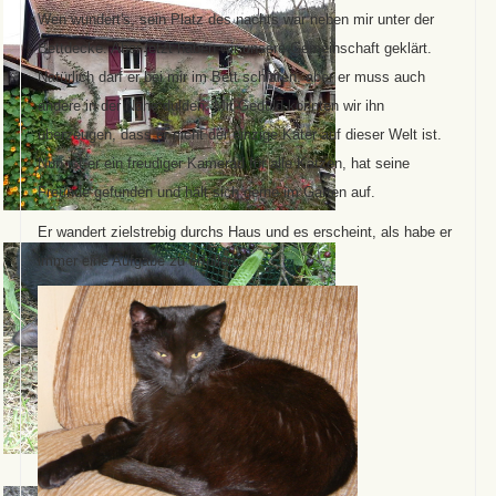
Wen wundert's, sein Platz des nachts war neben mir unter der
Bettdecke. Aber jetzt haben wir unsere Gemeinschaft geklärt.
Natürlich darf er bei mir im Bett schlafen, aber er muss auch
andere in der Nähe dulden. Mit Geduld konnten wir ihn
überzeugen, dass er nicht der einzige Kater auf dieser Welt ist.
Nun ist er ein freudiger Kamerad für alle Katzen, hat seine
Freunde gefunden und hält sich gerne im Garten auf.
Er wandert zielstrebig durchs Haus und es erscheint, als habe er
immer eine Aufgabe zu erfüllen.