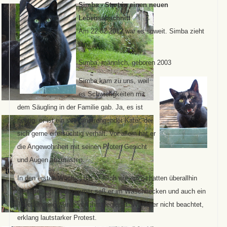
Simba - Start in einen neuen
Lebensabschnitt
Am 22.02.2012 war es soweit. Simba zieht
um...
Simba, männlich, geboren 2003
Simba kam zu uns, weil
es Schwierigkeiten mit
dem Säugling in der Familie gab. Ja, es ist
richtig, er ist ein sehr anstrengender Kater, der
sich gerne eifersüchtig verhält. Vor allem hat er
die Angewohnheit mit seinen Pfoten Gesicht
und Augen abzutasten.
In den ersten Wochen hat er mich wie ein Schatten überallhin
begleitet. Im Badezimmer saß er im Waschbecken und auch ein
Toilettengang wurde von ihm begleitet. Wurde er nicht beachtet,
erklang lautstarker Protest.