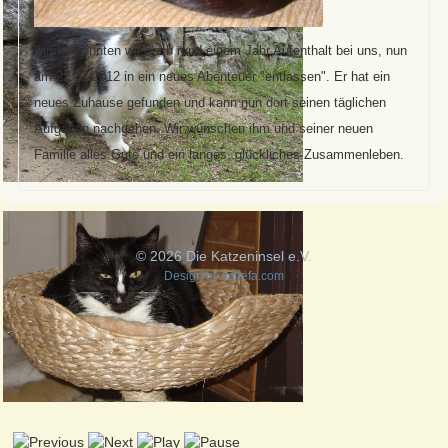
Simba konnten wir nach rund einem Jahr Aufenthalt bei uns, nun
am 22.02.2012 in ein neues Abenteuer "entlassen". Er hat ein
neues Zuhause gefunden und kann nun dort seinen täglichen
Aufgaben nachgehen. Wir wünschen ihm und seiner neuen
Familie alles Gute und ein langes, glückliches Zusammenleben.
© 2026 Die Katzeninsel e.V.
Design by
schefa.com