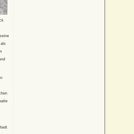
ick
 seine
 als
en
und
en
chen
hatte
,
hielt