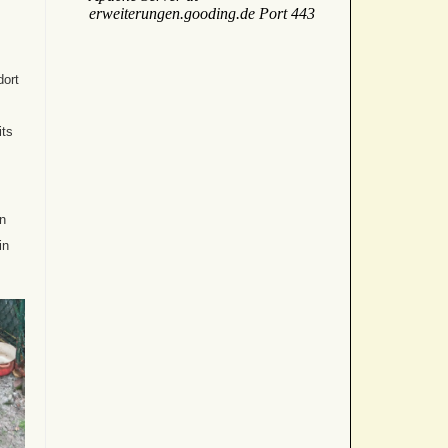
dort
its
n
in