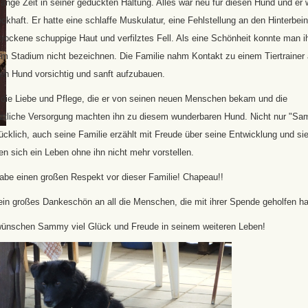
lange Zeit in seiner geduckten Haltung. Alles war neu für diesen Hund und er 
ckhaft. Er hatte eine schlaffe Muskulatur, eine Fehlstellung an den Hinterbei
trockene schuppige Haut und verfilztes Fell. Als eine Schönheit konnte man i
em Stadium nicht bezeichnen. Die Familie nahm Kontakt zu einem Tiertrainer 
en Hund vorsichtig und sanft aufzubauen.
 die Liebe und Pflege, die er von seinen neuen Menschen bekam und die
ärztliche Versorgung machten ihn zu diesem wunderbaren Hund. Nicht nur "S
lücklich, auch seine Familie erzählt mit Freude über seine Entwicklung und si
n sich ein Leben ohne ihn nicht mehr vorstellen.
habe einen großen Respekt vor dieser Familie! Chapeau!!
ein großes Dankeschön an all die Menschen, die mit ihrer Spende geholfen h
wünschen Sammy viel Glück und Freude in seinem weiteren Leben!