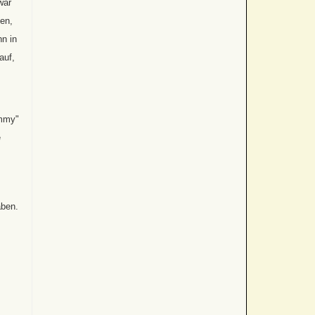
war
nen,
hn in
auf,
ammy"
e
aben.