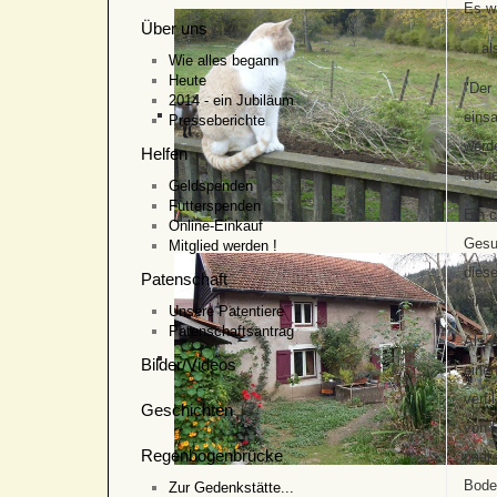
Es wa
Über uns
... a
Wie alles begann
Heute
"Der 
2014 - ein Jubiläum
eins
Presseberichte
werde
Helfen
aufg
Geldspenden
Futterspenden
Ein c
Online-Einkauf
Gesu
Mitglied werden !
diese
Patenschaft
einer
Unsere Patentiere
Patenschaftsantrag
Als 
Bilder/Videos
eine
verf
Geschichten
von 
Regenbogenbrücke
paar
Bode
Zur Gedenkstätte...