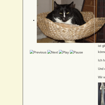
sich 
schre
eine 
dies
um d
Aber
tier
ist g
könne
Ich 
Und 
Wir 