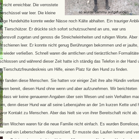
hn nicht erreichbar. Die verrostete
rschüssel war leer. Die kleine
llige Hundehütte konnte weder Nässe noch Kälte abhalten. Ein trauriger Anbl
ns Tierschützer. Er drückte sich sofort schutzsuchend an uns, war uns
auensvoll zugetan und genoss die Streicheleinheiten und ruhigen Worte. Aber
n schienen leer. Er konnte nicht genug Berührungen bekommen und er jaulte,
hn wieder verließen. Schnell waren die amtlichen und tierärztlichen Formalität
chlossen und während dieser Zeit hatte ich ständig das Telefon in der Hand 
m Tierschutzfreundeskreis um Hilfe, einen Platz für den Hund zu finden.
ir fanden diese Menschen. Sie hatten vor einiger Zeit ihre alte Hündin verlor
waren bereit, diesen Hund ohne wenn und aber aufzunehmen. Wir berichteten
n, dass wir keine genaueren Angaben über sein Wesen und sein Verhalten ma
en, denn dieser Hund war all seine Lebensjahre an der 1m kurzen Kette und 
uvor Kontakt zu Menschen. Aber das hielt sie von ihrer Bereitschaft nicht ab.
rsten Wochen waren für die neue Familie nicht einfach. Es wurden Borreliose
e und ein Leberschaden diagnostiziert. Er musste das Laufen lernen und ver