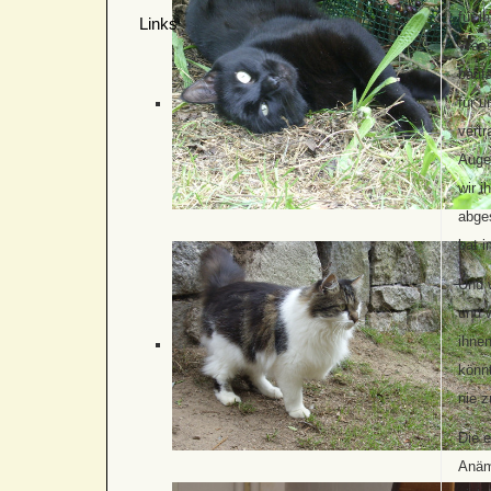
für i
Links
Wasse
baufä
für u
vertr
Auge
wir i
abges
bat i
Und w
und 
ihne
könnt
nie z
Die e
Anämi