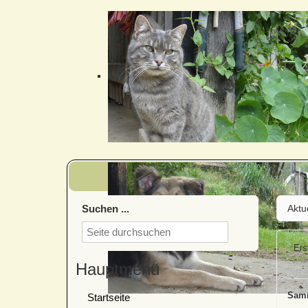
Suchen ...
Aktu
Ers
Hauptmenü
Samm
Startseite