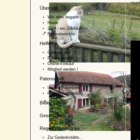
musik
Über uns
Lizen
Wie alles begann
down
Heute
2014 - ein Jubiläum
Presseberichte
Helfen
Geldspenden
Futterspenden
Online-Einkauf
Mitglied werden !
Patenschaft
Unsere Patentiere
Patenschaftsantrag
Bilder/Videos
Geschichten
Regenbogenbrücke
Zur Gedenkstätte...