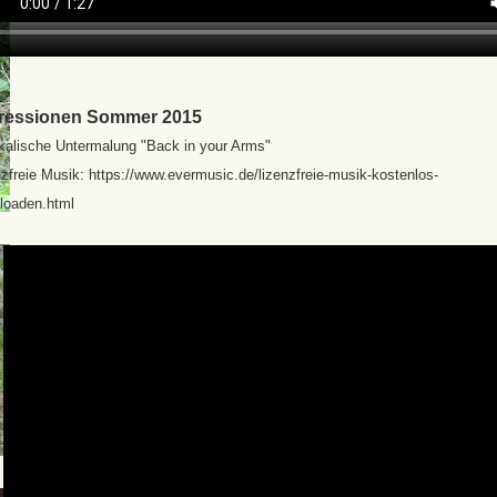
ressionen Sommer 2015
kalische Untermalung "Back in your Arms"
zfreie Musik: https://www.evermusic.de/lizenzfreie-musik-kostenlos-
loaden.html