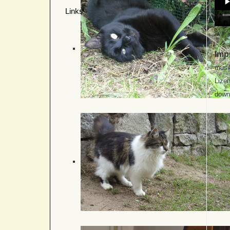
Links
Imp
musi
Lizen
down