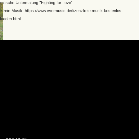
alische Untermalung "Fighting for Love"
zfreie Musik: https://www.evermusic.de/lizenzfreie-musik-kostenlos-
loaden.html